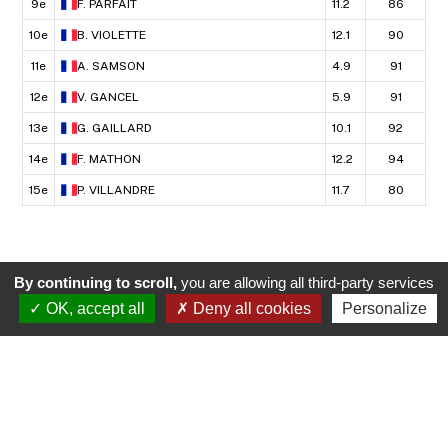
9e
F.
PARFAIT
11.2
86
10e
B.
VIOLETTE
12.1
90
11e
A.
SAMSON
4.9
91
12e
V.
GANCEL
5.9
91
13e
G.
GAILLARD
10.1
92
14e
F.
MATHON
12.2
94
15e
P.
VILLANDRE
11.7
80
By continuing to scroll,
you are allowing all third-party services
OK, accept all
Deny all cookies
Personalize