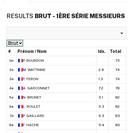
RESULTS
BRUT - 1ÈRE SÉRIE MESSIEURS
#
Prénom / Nom
Idx.
Total
1er
P.
BOURDON
73
2e
M.
WATTINNE
2.9
74
3e
T.
FERON
1.3
74
4e
A.
GARCONNET
7.2
78
5e
N.
BRUNET
3.1
82
6e
L.
ROULET
11.3
82
7e
P.
GAILLARD
6.3
83
8e
F.
HACHE
11.4
86