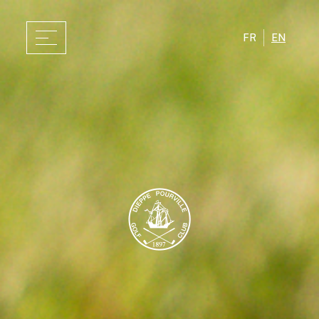
FR
EN