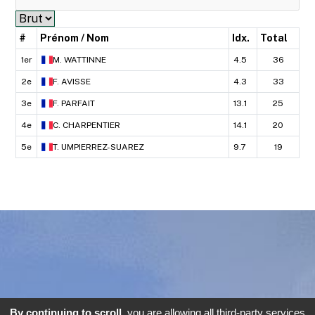
#
Prénom / Nom
Idx.
Total
1er
M.
WATTINNE
4.5
36
2e
F.
AVISSE
4.3
33
3e
F.
PARFAIT
13.1
25
4e
C.
CHARPENTIER
14.1
20
5e
T.
UMPIERREZ-SUAREZ
9.7
19
By continuing to scroll,
you are allowing all third-party services