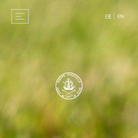
FR
EN