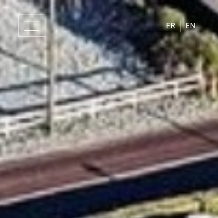
FR
EN