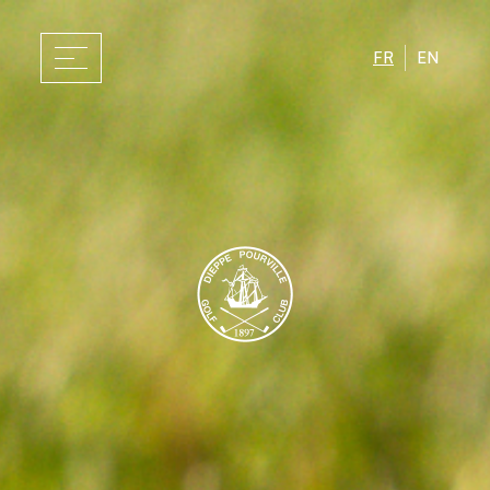
FR
EN