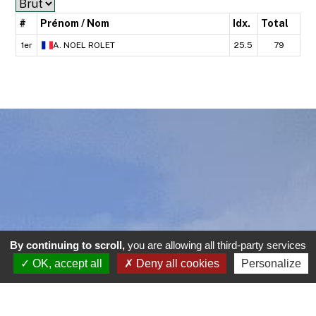
#
Prénom / Nom
Idx.
Total
1er
A.
NOEL ROLET
25.5
79
By continuing to scroll,
you are allowing all third-party services
OK, accept all
Deny all cookies
Personalize