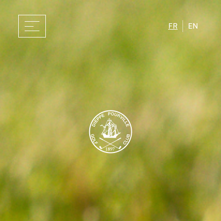
FR
EN