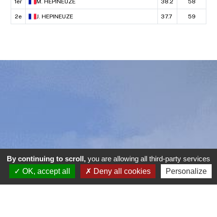
1er
M.
HEPINEUZE
38.2
58
2e
J.
HEPINEUZE
37.7
59
By continuing to scroll,
you are allowing all third-party services
OK, accept all
Deny all cookies
Personalize