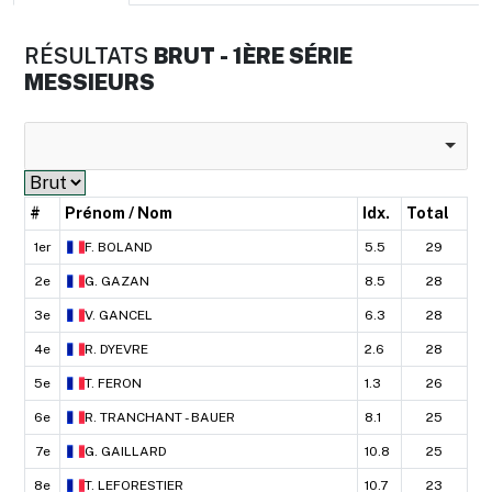
RÉSULTATS
BRUT - 1ÈRE SÉRIE
MESSIEURS
#
Prénom / Nom
Idx.
Total
1er
F.
BOLAND
5.5
29
2e
G.
GAZAN
8.5
28
3e
V.
GANCEL
6.3
28
4e
R.
DYEVRE
2.6
28
5e
T.
FERON
1.3
26
6e
R.
TRANCHANT - BAUER
8.1
25
7e
G.
GAILLARD
10.8
25
8e
T.
LEFORESTIER
10.7
23