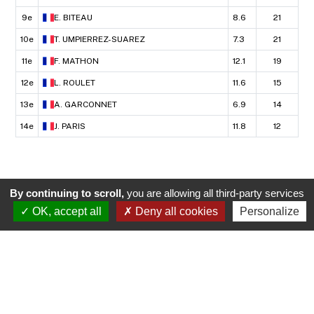
9e
E.
BITEAU
8.6
21
10e
T.
UMPIERREZ-SUAREZ
7.3
21
11e
F.
MATHON
12.1
19
12e
L.
ROULET
11.6
15
13e
A.
GARCONNET
6.9
14
14e
J.
PARIS
11.8
12
By continuing to scroll,
you are allowing all third-party services
OK, accept all
Deny all cookies
Personalize