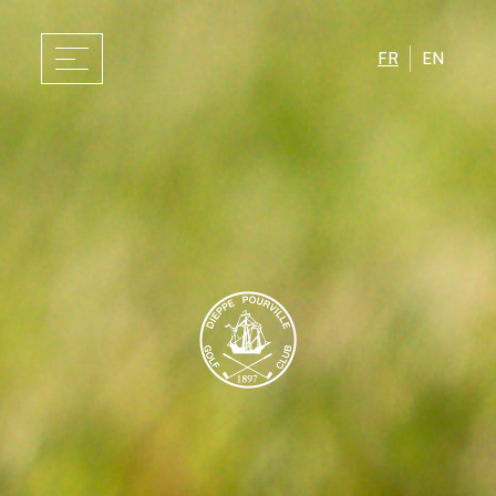
FR
EN